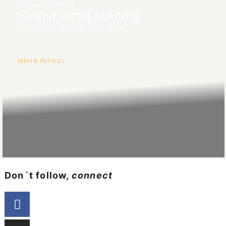
FREI ARBEITEN
Selbst nicht ständig
Gemeinsam wachsen im A-Team.
MEHR INFOS
Don´t follow,
connect