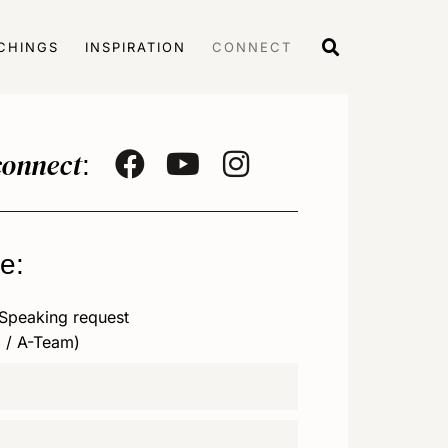
CHINGS
INSPIRATION
CONNECT
connect
:
e:
Speaking request
 / A-Team)