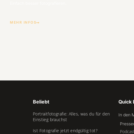
Einfach besser fotografieren.
MEHR INFOS
Beliebt
Quick 
Portraitfotografie: Alles, was du für den
In den 
Einstieg brauchst
Presse
Ist Fotografie jetzt endgültig tot?
Podcas