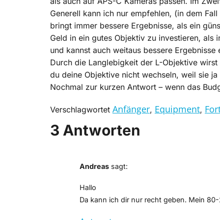
als auch auf APS-C Kameras passen. Im Zweif
Generell kann ich nur empfehlen, (in dem Fal
bringt immer bessere Ergebnisse, als ein gün
Geld in ein gutes Objektiv zu investieren, al
und kannst auch weitaus bessere Ergebnisse e
Durch die Langlebigkeit der L-Objektive wirs
du deine Objektive nicht wechseln, weil sie j
Nochmal zur kurzen Antwort – wenn das Budge
Anfänger
Equipment
For
Verschlagwortet
,
,
3 Antworten
Andreas
sagt:
Hallo
Da kann ich dir nur recht geben. Mein 8