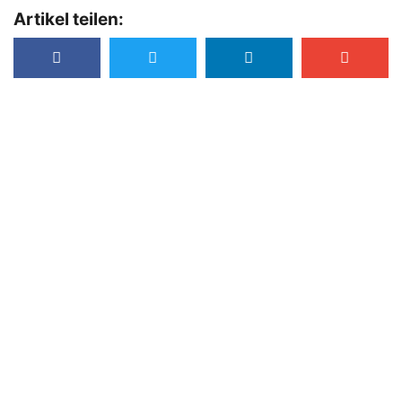
Artikel teilen:
Hol dir meine kostenlosen
Guides, Downloads und