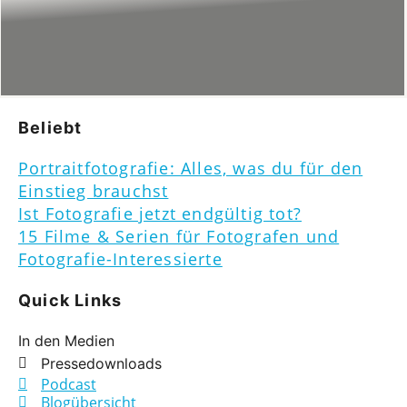
Beliebt
Portraitfotografie: Alles, was du für den
Einstieg brauchst
Ist Fotografie jetzt endgültig tot?
15 Filme & Serien für Fotografen und
Fotografie-Interessierte
Quick Links
In den Medien
Pressedownloads
Podcast
Blogübersicht